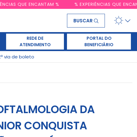
PERIÊNCIAS QUE ENCANTAM %
% EXPERIÊNCIAS QUE 
BUSCAR
REDE DE
PORTAL DO
ATENDIMENTO
BENEFICIÁRIO
2ª via de boleto
OFTALMOLOGIA DA
NIOR CONQUISTA