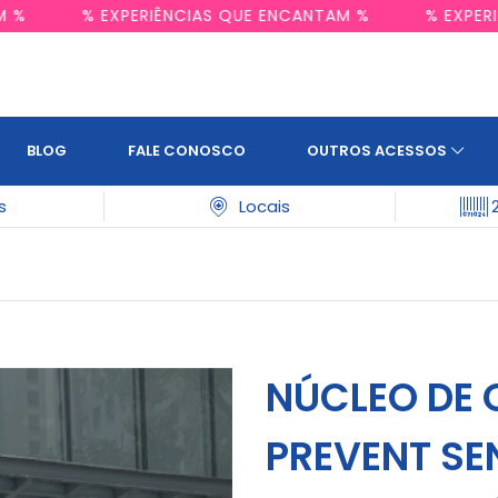
NTAM %
% EXPERIÊNCIAS QUE ENCANTAM %
% EX
BLOG
FALE CONOSCO
OUTROS ACESSOS
s
Locais
NÚCLEO DE 
PREVENT SE