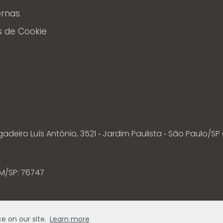
ernas
s de Cookie
adeiro Luís Antônio, 3521 ‐ Jardim Paulista ‐ São Paulo/SP 
M/SP: 76747
lificação de Operadoras no site da ANS
e on our site.
Learn more