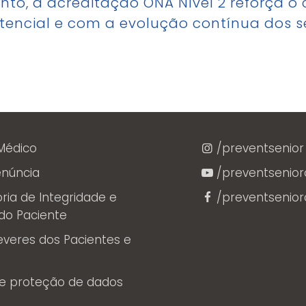
to, a acreditação ONA Nível 2 reforça o
tencial e com a evolução contínua dos se
Médico
/preventsenior
enúncia
/preventsenioro
ia de Integridade e
/preventsenioro
 do Paciente
Deveres dos Pacientes e
 e proteção de dados