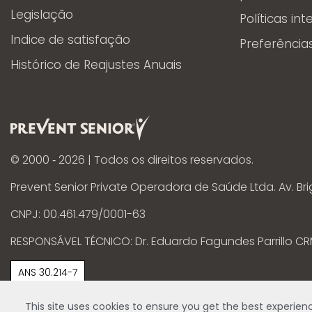
Legislação
Políticas int
Indice de satisfação
Preferência
Histórico de Reajustes Anuais
© 2000 ‐
2026
| Todos os direitos reservados.
Prevent Senior Private Operadora de Saúde Ltda. Av. Brig
CNPJ: 00.461.479/0001-63
RESPONSÁVEL TÉCNICO: Dr. Eduardo Fagundes Parrillo CR
ANS 30.214-7
Clique aqui
para ver os resultados do Programa de Qua
This site uses cookies to ensure you get the best experienc