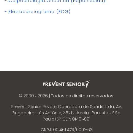
- Colpocitologia Oncótica (Papanicolau)
- Eletrocardiograma (ECG)
© 2000 ‐
2026
| Todos os direitos reservados.
Prevent Senior Private Operadora de Saúde Ltda. Av.
Brigadeiro Luís Antônio, 3521 ‐ Jardim Paulista ‐ São
Paulo/SP CEP: 01401‐001
CNPJ: 00.461.479/0001-63