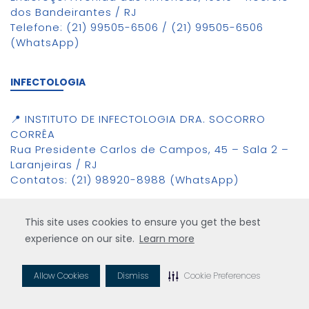
dos Bandeirantes / RJ
Telefone: (21) 99505-6506 / (21) 99505-6506
(WhatsApp)
INFECTOLOGIA
📍 INSTITUTO DE INFECTOLOGIA DRA. SOCORRO
CORRÊA
Rua Presidente Carlos de Campos, 45 – Sala 2 –
Laranjeiras / RJ
Contatos: (21) 98920-8988 (WhatsApp)
PSIQUIATRIA
This site uses cookies to ensure you get the best
experience on our site.
Learn more
📍 FLORESCER SERVIÇOS DE SAÚDE
Avenida das Américas, 500 – Bloco 20 Sala 309 –
Allow Cookies
Dismiss
Cookie Preferences
Barra da Tijuca / RJ
Contatos: (21) 99927-9822 / (21) 9992-7982